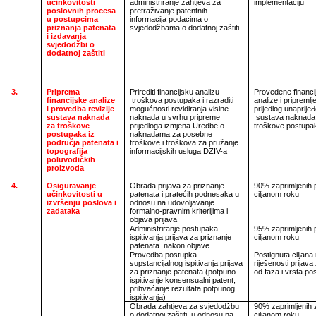
učinkovitosti
administriranje zahtjeva za
implementaciju
poslovnih procesa
pretraživanje patentnih
u postupcima
informacija podacima o
priznanja patenata
svjedodžbama o dodatnoj zaštiti
i izdavanja
svjedodžbi o
dodatnoj zaštiti
3.
Priprema
Prirediti financijsku analizu
Provedene financi
financijske analize
troškova postupaka i razraditi
analize i pripremlj
i provedba revizije
mogućnosti revidiranja visine
prijedlog unaprije
sustava naknada
naknada u svrhu pripreme
sustava naknada
za troškove
prijedloga izmjena Uredbe o
troškove postupa
postupaka iz
naknadama za posebne
područja patenata i
troškove i troškova za pružanje
topografija
informacijskih usluga DZIV-a
poluvodičkih
proizvoda
4.
Osiguravanje
Obrada prijava za priznanje
90% zaprimljenih p
učinkovitosti u
patenata i pratećih podnesaka u
ciljanom roku
izvršenju poslova i
odnosu na udovoljavanje
zadataka
formalno-pravnim kriterijima i
objava prijava
Administriranje postupaka
95% zaprimljenih p
ispitivanja prijava za priznanje
ciljanom roku
patenata
nakon objave
Provedba postupka
Postignuta ciljana
supstancijalnog ispitivanja prijava
riješenosti prijav
za priznanje patenata (potpuno
od faza i vrsta p
ispitivanje konsensualni patent,
prihvaćanje rezultata potpunog
ispitivanja)
Obrada zahtjeva za svjedodžbu
90% zaprimljenih 
o dodatnoj zaštiti
u odnosu na
ciljanom roku