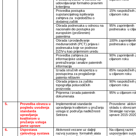
udovoljavanje formalno-pravnim
kriterijima
Provedba postupka
15% raspoloživih 
supstancijalnog ispitivanja
ciljanom roku
zahtjeva za
svjedodžbu o
dodatnoj zaštiti
Obrada podnesaka u odnosu na
95% zaprimljenih
nacionalni dio postupka po
podnesaka
u cil
europskim (proširenim)
patentima
Obrada i prosljeđivanje
100% zaprimljenih 
međunarodnih (PCT) prijava i
podnesaka u cilj
podnesaka koje se podnose
DZIV-u kao prijemnom uredu
Provedba zahtjeva za
90% zaprimljenih 
informacijske usluge
ciljanom roku
pretraživanja i analize patentnih
informacija
Izrada stručnih ekspertiza u
85% raspoloživih
postupcima za proglašenje
u ciljanom roku
patenta ništavim
Obrada prijava za zaštitu
90% raspoloživih 
topografija poluvodičkih
ciljanom roku
proizvoda
Priprema i izrada patentnih
95% u ciljanom ro
dokumenata
5.
Provedba obveza u
Implementirati standarde
Provedene
aktivn
pogledu uvođenja
upravljanja kvalitetom u pružanju
skladu s obvezam
standarda
usluga iz područja nadležnosti
Strategije razvoja
upravljanja
Sektora
uprave 2015-2020
kvalitetom u
pružanju usluga
javne uprave
6.
Uspostava
Aktivnosti vezane uz daljnji
Na ciljanoj razini
cjelovitog sustava
razvoj sustava
formalnih alata
uspostavljen sust