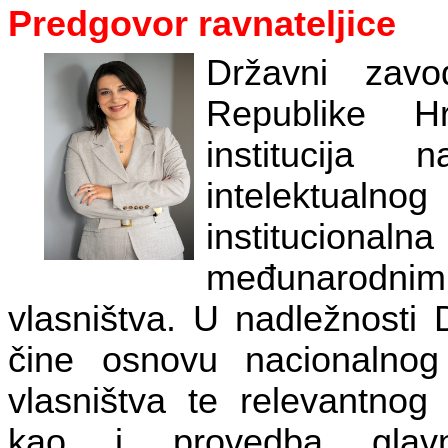
Predgovor ravnateljice
Državni zavo
Republike H
institucija 
intelektual
institucio
međunarodni
vlasništva. U nadležnosti
čine osnovu nacionalnog 
vlasništva te relevantnog
kao i provedba glavn