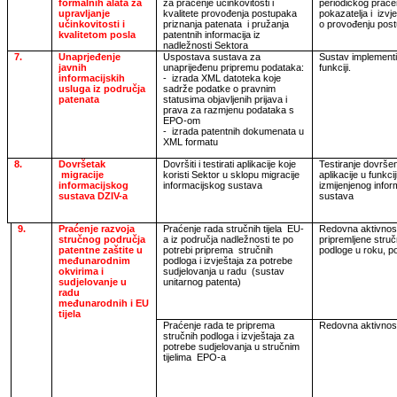
formalnih alata za
za praćenje učinkovitosti i
periodičkog praće
upravljanje
kvalitete provođenja postupaka
pokazatelja i
izvj
učinkovitosti i
priznanja patenata
i pružanja
o provođenju pos
kvalitetom posla
patentnih informacija iz
nadležnosti Sektora
7.
Unaprjeđenje
Uspostava sustava za
Sustav implementi
javnih
unaprijeđenu pripremu podataka:
funkciji.
informacijskih
-
izrada XML datoteka koje
usluga iz područja
sadrže podatke o pravnim
patenata
statusima objavljenih prijava i
prava za razmjenu podataka s
EPO-om
-
izrada patentnih dokumenata u
XML formatu
8.
Dovršetak
Dovršiti i testirati aplikacije koje
Testiranje dovrše
migracije
koristi Sektor u sklopu migracije
aplikacije u funkci
informacijskog
informacijskog sustava
izmijenjenog info
sustava DZIV-a
sustava
9.
Praćenje razvoja
Praćenje rada stručnih tijela
EU-
Redovna aktivnos
stručnog područja
a iz područja nadležnosti te po
pripremljene stru
patentne zaštite u
potrebi priprema
stručnih
podloge u roku, po
međunarodnim
podloga i izvještaja za potrebe
okvirima i
sudjelovanja u radu
(sustav
sudjelovanje u
unitarnog patenta)
radu
međunarodnih i EU
tijela
Praćenje rada te priprema
Redovna aktivnos
stručnih podloga i izvještaja za
potrebe sudjelovanja u stručnim
tijelima
EPO-a