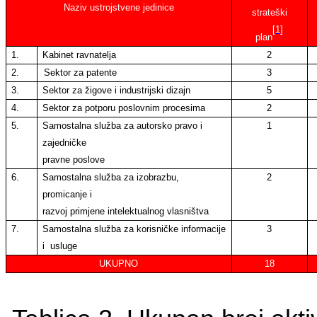
Naziv ustrojstvene jedinice
strateški
[1]
plan
1.
Kabinet ravnatelja
2
2.
Sektor za patente
3
3.
Sektor za žigove i industrijski dizajn
5
4.
Sektor za potporu poslovnim procesima
2
5.
Samostalna služba za autorsko pravo i
1
zajedničke
pravne poslove
6.
Samostalna služba za izobrazbu,
2
promicanje i
razvoj primjene intelektualnog vlasništva
7.
Samostalna služba za korisničke informacije
3
i
usluge
UKUPNO
18