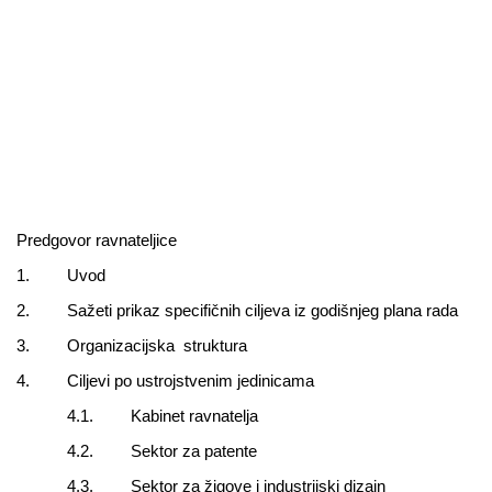
Predgovor ravnateljice
1.
Uvod
2.
Sažeti prikaz specifičnih ciljeva iz godišnjeg plana rada
3.
Organizacijska struktura
4.
Ciljevi po ustrojstvenim jedinicama
4.1.
Kabinet ravnatelja
4.2.
Sektor za patente
4.3.
Sektor za žigove i industrijski dizajn