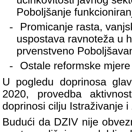
učinkovitosti javnog sekt
Poboljšanje funkcioniran
-
Promicanje rasta, vanjs
uspostava ravnoteža u h
prvenstveno Poboljšavan
-
Ostale reformske mjere (
U pogledu doprinosa glavn
2020, provedba aktivnos
doprinosi cilju Istraživanje 
Budući da DZIV nije obvezn