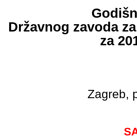
Godišnj
Državnog zavoda za 
za 20
Zagreb, 
S