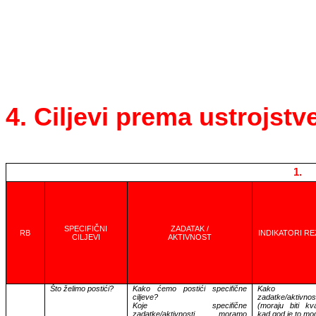
4. Ciljevi prema ustrojst
1.
SPECIFIČNI
ZADATAK /
RB
INDIKATORI RE
CILJEVI
AKTIVNOST
Što želimo postići?
Kako ćemo postići specifične
Kako mj
ciljeve?
zadatke/aktivnos
Koje specifične
(moraju biti kvan
zadatke/aktivnosti moramo
kad god je to mo