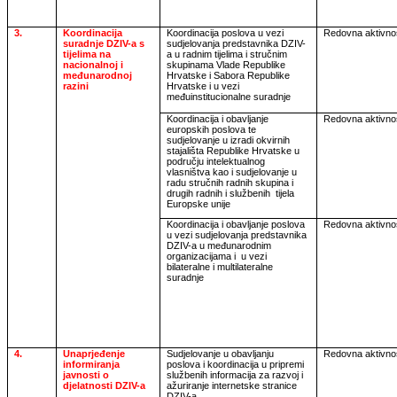
3.
Koordinacija
Koordinacija poslova u vezi
Redovna aktivno
suradnje DZIV-a s
sudjelovanja predstavnika DZIV-
tijelima na
a u radnim tijelima i stručnim
nacionalnoj i
skupinama Vlade Republike
međunarodnoj
Hrvatske i Sabora Republike
razini
Hrvatske i u vezi
međuinstitucionalne suradnje
Koordinacija i obavljanje
Redovna aktivno
europskih poslova te
sudjelovanje u izradi okvirnih
stajališta Republike Hrvatske u
području intelektualnog
vlasništva kao i sudjelovanje u
radu stručnih radnih skupina i
drugih radnih i službenih
tijela
Europske unije
Koordinacija i obavljanje poslova
Redovna aktivno
u vezi sudjelovanja predstavnika
DZIV-a u međunarodnim
organizacijama i
u vezi
bilateralne i multilateralne
suradnje
4.
Unaprjeđenje
Sudjelovanje u obavljanju
Redovna aktivno
informiranja
poslova i koordinacija u pripremi
javnosti o
službenih informacija za razvoj i
djelatnosti DZIV-a
ažuriranje internetske stranice
DZIV-a