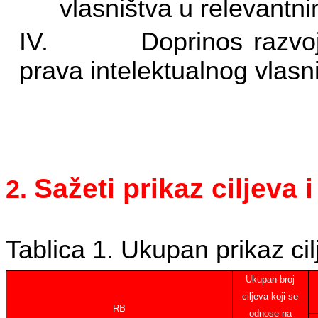
vlasništva u relevant
IV.
Doprinos razvo
prava intelektualnog vlasn
Sažeti prikaz ciljeva i
2.
Tablica 1. Ukupan prikaz c
Ukupan broj
ciljeva koji se
RB
odnose na