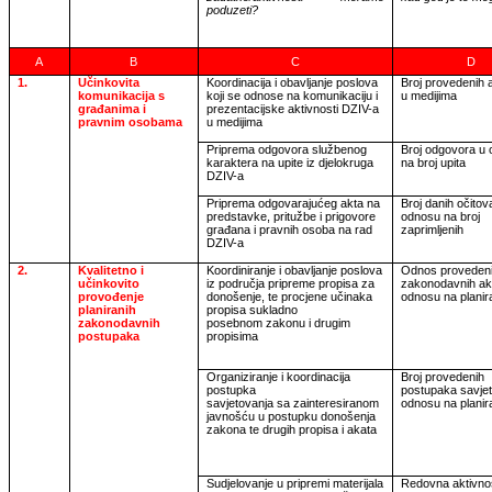
poduzeti?
A
B
C
D
1.
Učinkovita
Koordinacija i obavljanje poslova
Broj provedenih a
komunikacija s
koji se odnose na komunikaciju i
u medijima
građanima i
prezentacijske aktivnosti DZIV-a
pravnim osobama
u medijima
Priprema odgovora službenog
Broj odgovora u
karaktera na upite iz djelokruga
na broj upita
DZIV-a
Priprema odgovarajućeg akta na
Broj danih očitov
predstavke, pritužbe i prigovore
odnosu na broj
građana i pravnih osoba na rad
zaprimljenih
DZIV-a
2.
Kvalitetno i
Koordiniranje i obavljanje poslova
Odnos proveden
učinkovito
iz područja pripreme propisa za
zakonodavnih akt
provođenje
donošenje, te procjene učinaka
odnosu na planira
planiranih
propisa sukladno
zakonodavnih
posebnom zakonu i drugim
postupaka
propisima
Organiziranje i koordinacija
Broj provedenih
postupka
postupaka savjet
savjetovanja sa zainteresiranom
odnosu na planira
javnošću u postupku donošenja
zakona te drugih propisa i akata
Sudjelovanje u pripremi materijala
Redovna aktivno