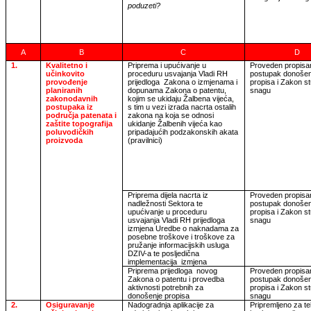
poduzeti?
A
B
C
D
1.
Kvalitetno i
Priprema i upućivanje u
Proveden propisa
učinkovito
proceduru usvajanja Vladi RH
postupak donošen
provođenje
prijedloga
Zakona o izmjenama i
propisa
i Zakon s
planiranih
dopunama Zakona o patentu,
snagu
zakonodavnih
kojim se ukidaju Žalbena vijeća,
postupaka iz
s tim u vezi izrada nacrta ostalih
područja patenata i
zakona na koja se odnosi
zaštite topografija
ukidanje Žalbenih vijeća kao
poluvodičkih
pripadajućih podzakonskih akata
proizvoda
(pravilnici)
Priprema dijela nacrta iz
Proveden propisa
nadležnosti Sektora te
postupak donošen
upućivanje u proceduru
propisa
i Zakon s
usvajanja Vladi RH prijedloga
snagu
izmjena Uredbe o naknadama za
posebne troškove i troškove za
pružanje informacijskih usluga
DZIV-a te posljedična
implementacija
izmjena
Priprema prijedloga
novog
Proveden propisa
Zakona o patentu i provedba
postupak donošen
aktivnosti potrebnih za
propisa
i Zakon s
donošenje propisa
snagu
2.
Osiguravanje
Nadogradnja aplikacije za
Pripremljeno za t