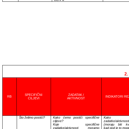
2.
SPECIFIČNI
ZADATAK /
RB
INDIKATORI RE
CILJEVI
AKTIVNOST
Što želimo postići?
Kako ćemo postići specifične
Kako mj
ciljeve?
zadatke/aktivnost
Koje specifične
(moraju biti kvan
zadatke/aktivnosti moramo
kad god je to mog