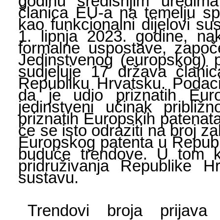
godinu središnjim uredima
članica EU-a na temelju spe
kao funkcionalni dijelovi s
1. lipnja 2023. godine, n
formalne uspostave, započel
Jedinstvenog (europskog) 
sudjeluje 17 država članic
Republiku Hrvatsku. Podaci
da je udio priznatih Eur
jedinstveni učinak pribl
priznatih Europskih patenata 
će se isto odraziti na broj z
Europskog patenta u Republi
buduće trendove. U tom k
pridruživanja Republike 
sustavu.
Trendovi broja prijav