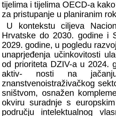
tijelima i tijelima OECD-a kako 
za pristupanje u planiranim ro
U kontekstu ciljeva Nacion
Hrvatske do 2030. godine i St
2029. godine, u pogledu razvo
unaprjeđenja učinkovitosti ul
od prioriteta DZIV-a u 2024. g
aktiv- nosti na jačanj
znanstvenoistraživačkog sekto
sništvom, osnažen komplemen
okviru suradnje s europski
području intelektualnog vla