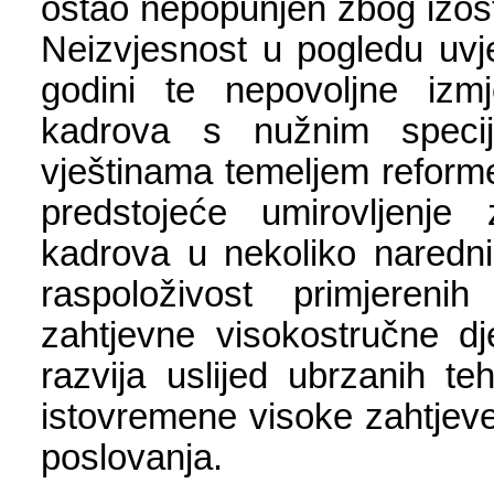
ostao nepopunjen zbog izosta
Neizvjesnost u pogledu uvj
godini te nepovoljne izm
kadrova s nužnim specija
vještinama temeljem reform
predstojeće umirovljenje 
kadrova u nekoliko naredni
raspoloživost primjereni
zahtjevne visokostručne dj
razvija uslijed ubrzanih te
istovremene visoke zahtjeve 
poslovanja.