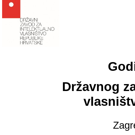
Godi
Državnog za
vlasništ
Zagr