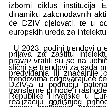
izborni ciklus institucija
dinamiku zakonodavnih aktiv
će DZIV djelovati, te u odr
europskih ureda za intelektu
U 2023. godini trendovi u
prijava za zaštitu intelekt
prava
vratili su se na uob
2
slični se trendovi za sada p
predviđanja ili značajnij
trendovima odgovarajuće će 
DZIV-a u području patenat
transferne prihode i rashod
Republike Hrvatske u Euro
realizaciju godišnjeg pri