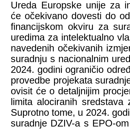
Ureda Europske unije za in
će očekivano dovesti do od
financijskom okviru za sura
uredima za intelektualno vl
navedenih očekivanih izmjen
suradnju s nacionalnim ure
2024. godini ograničio odre
provedbe projekata suradnj
ovisit će o detaljnijim proc
limita alociranih sredstava 
Suprotno tome, u 2024. godin
suradnje DZIV-a s EPO-om u