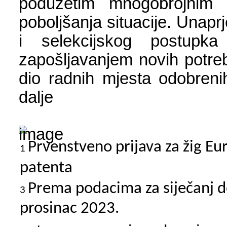
poduzetim mnogobrojnim 
poboljšanja situacije. Unapr
i selekcijskog postupka
zapošljavanjem novih potreb
dio radnih mjesta odobreni
dalje
Prvenstveno prijava za žig Eu
1
patenta
Prema podacima za siječanj d
3
prosinac 2023.