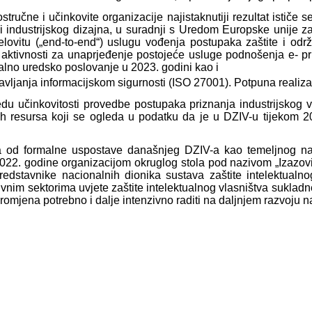
ručne i učinkovite organizacije najistaknutiji rezultat ističe
a i industrijskog dizajna, u suradnji s Uredom Europske unije 
elovitu („end-to-end“) uslugu vođenja postupaka zaštite i odr
tivnosti za unaprjeđenje postojeće usluge podnošenja e- prij
talno uredsko poslovanje u 2023. godini kao i
ravljanja informacijskom sigurnosti (ISO 27001). Potpuna realiza
 učinkovitosti provedbe postupaka priznanja industrijskog vla
kih resursa koji se ogleda u podatku da je u DZIV-u tijekom 
 od formalne uspostave današnjeg DZIV-a kao temeljnog naci
 2022. godine organizacijom okruglog stola pod nazivom „Izazov
edstavnike nacionalnih dionika sustava zaštite intelektualnog
tivnim sektorima uvjete zaštite intelektualnog vlasništva sukla
omjena potrebno i dalje intenzivno raditi na daljnjem razvoju na