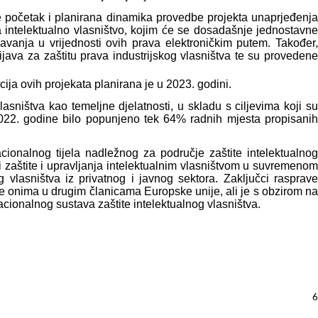
 se početak i planirana dinamika provedbe projekta unaprjeđenja
za intelektualno vlasništvo, kojim će se dosadašnje jednostavne
žavanja u vrijednosti ovih prava elektroničkim putem. Također,
ava za zaštitu prava industrijskog vlasništva te su provedene
cija ovih projekata planirana je u 2023. godini.
sništva kao temeljne djelatnosti, u skladu s ciljevima koji su
2022. godine bilo popunjeno tek 64% radnih mjesta propisanih
onalnog tijela nadležnog za područje zaštite intelektualnog
i zaštite i upravljanja intelektualnim vlasništvom u suvremenom
 vlasništva iz privatnog i javnog sektora. Zaključci rasprave
dne onima u drugim članicama Europske unije, ali je s obzirom na
cionalnog sustava zaštite intelektualnog vlasništva.
6