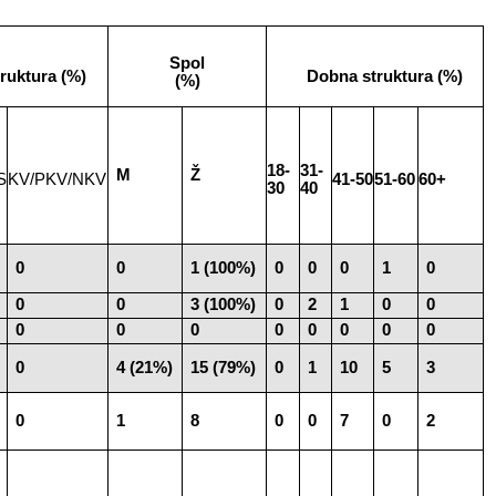
Spol
truktura (%)
Dobna struktura (%)
(%)
18-
31-
M
Ž
S
KV/PKV/NKV
41-50
51-60
60+
30
40
0
0
1 (100%)
0
0
0
1
0
0
0
3 (100%)
0
2
1
0
0
0
0
0
0
0
0
0
0
0
4 (21%)
15 (79%)
0
1
10
5
3
0
1
8
0
0
7
0
2