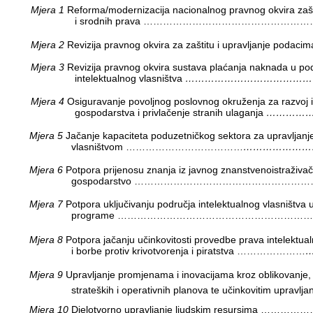
Mjera 1
Reforma/modernizacija nacionalnog pravnog okvira zaš
i srodnih prava ………………………………………
Mjera 2
Revizija pravnog okvira za zaštitu i upravljanje podaci
Mjera 3
Revizija pravnog okvira sustava plaćanja naknada u po
intelektualnog vlasništva
……………………………………
Mjera 4
Osiguravanje povoljnog poslovnog okruženja za razvoj 
gospodarstva i privlačenje stranih ulaganja
…………
Mjera 5
Jačanje kapaciteta poduzetničkog sektora za upravljanje
vlasništvom ………………………………
……………………
Mjera 6
Potpora prijenosu znanja iz javnog znanstvenoistraživa
gospodarstvo …………………………………………
Mjera 7
Potpora uključivanju područja intelektualnog vlasništva
programe ……………………………………………………
Mjera 8
Potpora jačanju učinkovitosti provedbe prava intelektual
i borbe protiv krivotvorenja i piratstva …………………
…
Mjera 9
Upravljanje promjenama i inovacijama kroz oblikovanje, 
strateških i operativnih planova te učinkovitim upravl
Mjera 10
Djelotvorno upravljanje ljudskim resursima …