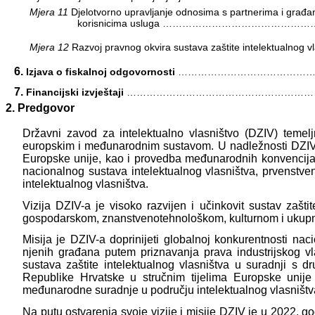
Mjera 11
Djelotvorno upravljanje odnosima s partnerima i građa
korisnicima usluga ………………………………………
Mjera 12
Razvoj pravnog okvira sustava zaštite intelektualnog v
6.
Izjava o fiskalnoj odgovornosti
………………………………………
7.
Financijski izvještaji
…………………………………………………
Predgovor
Državni zavod za intelektualno vlasništvo (DZIV) temeljn
europskim i međunarodnim sustavom. U nadležnosti DZIV-a
Europske unije, kao i provedba međunarodnih konvencija i
nacionalnog sustava intelektualnog vlasništva, prvenstv
intelektualnog vlasništva.
Vizija DZIV-a je visoko razvijen i učinkovit sustav zaštit
gospodarskom, znanstvenotehnološkom, kulturnom i ukup
Misija je DZIV-a doprinijeti globalnoj konkurentnosti n
njenih građana putem priznavanja prava industrijskog vl
sustava zaštite intelektualnog vlasništva u suradnji s 
Republike Hrvatske u stručnim tijelima Europske unije
međunarodne suradnje u području intelektualnog vlasništv
Na putu ostvarenja svoje vizije i misije DZIV je u 2022. g