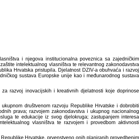
vlasništva i njegova institucionalna poveznica sa zajedničkim
štite intelektualnog vlasništva te relevantnog zakonodavstva
lika Hrvatska pristupila. Djelatnost DZIV-a obuhvaća i razvoj
ajedničkog sustava Europske unije kao i međunarodnog sustava
 za razvoj inovacijskih i kreativnih djelatnosti koje doprinose
 i ukupnom društvenom razvoju Republike Hrvatske i dobrobiti
 srodnih prava; razvojem zakonodavstva i ukupnog nacionalnog
 usluga te edukacije iz svog djelokruga; zastupanjem interesa
telektualnog vlasništva te razvojem i provedbom aktivnosti
eva Republike Hrvatske, prvenstveno onih planiranih provedbenim