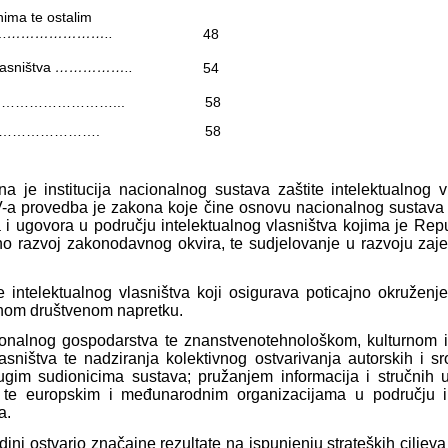
nima te ostalim
…
…………………..
48
lasništva
……………..
54
…………………...
58
………………….
58
a je institucija nacionalnog sustava zaštite intelektualnog 
 provedba je zakona koje čine osnovu nacionalnog sustava za
 ugovora u području intelektualnog vlasništva kojima je Repub
eno razvoj zakonodavnog okvira, te sudjelovanje u razvoju z
e intelektualnog vlasništva koji osigurava poticajno okruženje
nom društvenom napretku.
acionalnog gospodarstva te znanstvenotehnološkom, kulturnom
asništva te nadziranja kolektivnog ostvarivanja autorskih i
drugim sudionicima sustava; pružanjem informacija i stručnih
 te europskim i međunarodnim organizacijama u području in
a.
odini ostvario značajne rezultate na ispunjenju strateških cilj