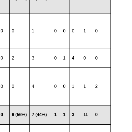
0
0
1
0
0
0
1
0
0
2
3
0
1
4
0
0
0
0
4
0
0
1
1
2
0
9 (56%)
7 (44%)
1
1
3
11
0