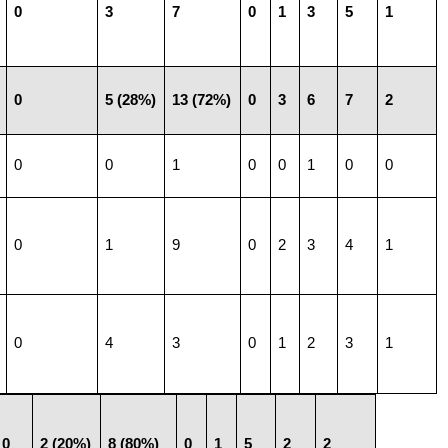
0
3
7
0
1
3
5
1
0
5 (28%)
13 (72%)
0
3
6
7
2
0
0
1
0
0
1
0
0
0
1
9
0
2
3
4
1
0
4
3
0
1
2
3
1
0
2 (20%)
8 (80%)
0
1
5
2
2