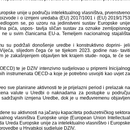
Europske unije u području intelektualnog vlasništva, prvenstveno
 proizvode i o izmjeni uredaba (EU) 2017/1001 i (EU) 2019/1753
jedlogom se, po uzoru na jedinstveni sustav Europske unije
lna pića, uspos- tavlja sličan sustav za oznake zemljopisnog
i to ne u svim članicama EU-a. Temeljem nacionalnog stajališta
u
 su podržali donošenje uredbe i konstruktivno doprini- jeli
ijeća, slijedom čega će se tijekom 2023. godine nas- taviti
m je zakašnjenjem objavljen tek krajem stude- noga, te će se
OECD) te je DZIV intenzivno sudjelovao u pripremi Inicijalnog
nih instrumenata OECD-a koje je potrebno usvojiti kao uvjet za
sve planirane aktivnosti te je prijelazni period i prelazak na
zmjena valute u Uredbi o naknadama za postupke u području
ćih sadržajnih izmjena Uredbe, dok je u međuvremenu objavljen
edene su aktivnosti na jačanju kapaciteta poduzetničkog sektora
ualnog vlasništva Europske unije (European Union Intellectual
da Ureda Europske unije za intelektualno vlasništvo i Europske
i provedbe u Hrvatskoj sudjeluje DZIV.