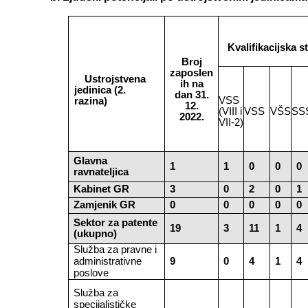
Kvalifikacijska s
Broj
zaposlen
Ustrojstvena
ih na
jedinica (2.
dan 31.
VSS
razina)
12.
(VIII i
VSS
VŠS
SS
2022.
VII-2)
Glavna
1
1
0
0
0
ravnateljica
Kabinet GR
3
0
2
0
1
Zamjenik GR
0
0
0
0
0
Sektor za patente
19
3
11
1
4
(ukupno)
Služba za pravne i
administrativne
9
0
4
1
4
poslove
Služba za
specijalističke