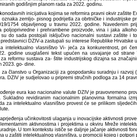
laniranih godišnjim planom rada za 2022. godinu.
konodavnih inicijativa kojima se reformira pravni okvir zaštite 
 oznaka zemljo- pisnog podrijetla za obrtničke i industrijske
019/1754 objavljenog u travnu 2022. godine. Navedenim pri
 poljoprivredne i prehrambene proizvode, vina i jaka alkoho
je su do sada postojali isključivo nacionalni sustavi zaštite 
 predstavnici DZIV-a zastupali su interese Republike Hrvatske 
ntelektualno vlasništvo Vi- jeća za konkurentnost, pri čemu
22. godine usuglašeni tekst upućen na usvajanje od strane V
 reformu sustava za- štite industrijskog dizajna sa značajni
m 2023. go- dine.
za članstvo u Organizaciji za gospodarsku suradnju i razvoj (
ra. DZIV je sudjelovao u pripremi stručnih podloga za 14 prav
ođenje eura kao nacionalne valute DZIV je pravovremeno proveo 
ća. Sukladno revidiranim nacionalnim planovima formalna i
da za intelektualno vlasništvo provest će se prilikom sljede
lute.
prjeđenja učinkovitosti ulaganja u inovacijske aktivnosti prov
ementarnim aktivnostima i projektima u okviru Mreže intelekt
dnje. U tom kontekstu ističe se daljnje jačanje aktivnosti fon
 u zaštiti intelektualnog vlasništva, u promociji kojeg i potpor