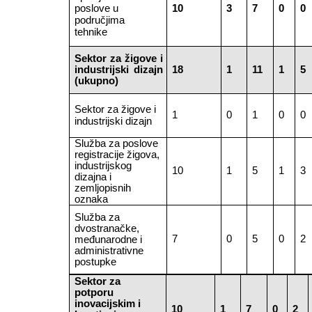
poslove u
10
3
7
0
0
područjima
tehnike
Sektor za žigove i
industrijski dizajn
18
1
11
1
5
(ukupno)
Sektor za žigove i
1
0
1
0
0
industrijski dizajn
Služba za poslove
registracije žigova,
industrijskog
10
1
5
1
3
dizajna i
zemljopisnih
oznaka
Služba za
dvostranačke,
7
0
5
0
2
međunarodne i
administrativne
postupke
Sektor za
potporu
inovacijskim i
10
1
7
0
2