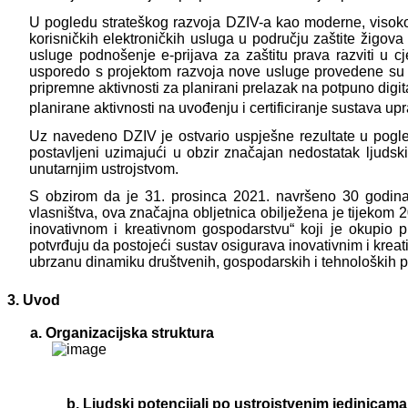
U pogledu strateškog razvoja DZIV-a kao moderne, visokost
korisničkih elektroničkih usluga u području zaštite žigov
usluge podnošenje e-prijava za zaštitu prava razviti u cj
usporedo s projektom razvoja nove usluge provedene su ak
pripremne aktivnosti za planirani prelazak na potpuno digi
planirane aktivnosti na uvođenju i certificiranje sustava up
Uz navedeno DZIV je ostvario uspješne rezultate u pogledu
postavljeni uzimajući u obzir značajan nedostatak ljuds
unutarnjim ustrojstvom.
S obzirom da je 31. prosinca 2021. navršeno 30 godina
vlasništva, ova značajna obljetnica obilježena je tijekom
inovativnom i kreativnom gospodarstvu“ koji je okupio pr
potvrđuju da postojeći sustav osigurava inovativnim i krea
ubrzanu dinamiku društvenih, gospodarskih i tehnoloških pr
Uvod
Organizacijska struktura
Ljudski potencijali po ustrojstvenim jedinicama