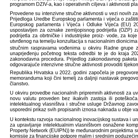
programom DZIV-a, kao i operativnih ciljeva i aktivnosti p
Provedene su intenzivne stručne aktivnosti u vezi novih za
Prijedloga Uredbe Europskog parlamenta i vijeća o zaštiti
Europskog parlamenta i Vijeća i Odluke Vijeća (EU) 2
uspostavljen za oznake zemljopisnog podrijetla (OZP) za
podrijetla za obrtničke i industrijske proiz- vode, za ko
utvrđenog na temelju konzultacija s nacionalnim dionicima
stručnim raspravama vođenima u okviru Radne grupe za i
unaprjeđenju početnog teksta odredbi te je do kraja 20
zakonodavna procedura. Prijedlog zakonodavnog paketa za
odgovarajuće intenzivne stručne aktivnosti provoditi tijeko
Republika Hrvatska u 2022. godini započela je pregovore 
memoranduma koji čini temelj za daljnji nastavak pregovo
članstvo.
U okviru provedbe nacionalnih pripremnih aktivnosti za uv
novu valutu proveden bez ikakvih zastoja ili poteško
intelektualnog vlasništva i stručne usluge Državnog zavo
usporedni prikaz svih propisanih iznosa naknada u obje va
U kontekstu razvoja nacionalnog inovacijskog sustava i una
za upravljanje intelektualnim vlasništvom osnažene kompl
Property Network (EUIPN)) te međunarodnim projektima sura
komisije za financijske potpore malim i srednjim poduzećima