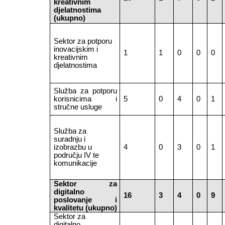
kreativnim
djelatnostima
(ukupno)
Sektor za potporu
inovacijskim i
1
1
0
0
0
kreativnim
djelatnostima
Služba za potporu
korisnicima i
5
0
4
0
1
stručne usluge
Služba za
suradnju i
izobrazbu u
4
0
3
0
1
području IV te
komunikacije
Sektor za
digitalno
16
3
4
0
9
poslovanje i
kvalitetu (ukupno)
Sektor za
digitalno