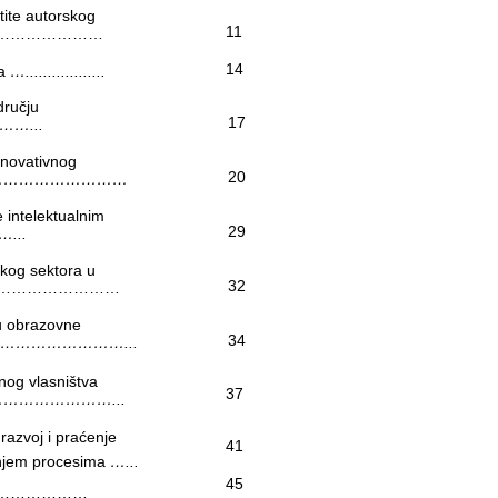
tite autorskog
11
………………………
14
ma
…..................
dručju
17
…...
inovativnog
20
………………………
 intelektualnim
29
...
čkog sektora u
32
…………………………
 u obrazovne
34
……………………...
nog vlasništva
37
…………………...
razvoj i praćenje
41
janjem procesima
…...
45
…………………………