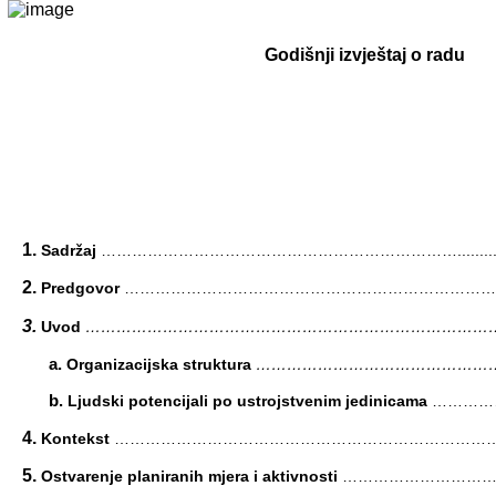
Godišnji izvještaj o radu
1.
Sadržaj
……………………………………………………………....................
2.
Predgovor
……………………………………………………………
3.
Uvod
………………………………………………………………………
a.
Organizacijska struktura
…………………………………………………….
b.
Ljudski potencijali po ustrojstvenim jedinicama
…………
4.
Kontekst
…………………………………………………………………
5.
Ostvarenje planiranih mjera i aktivnosti
………………………