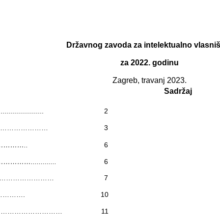
Državnog zavoda za intelektualno vlasni
za 2022. godinu
Zagreb, travanj 2023.
Sadržaj
...........
2
……………………
3
………..
6
............
6
……………………
7
……….
10
…………………………
11