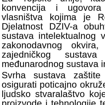
konvencija i ugovora
vlasništva kojima je Re
Djelatnost DZIV-a obuh
sustava intelektualnog v
zakonodavnog okvira,
zajedničkog sustav
međunarodnog sustava in
Svrha sustava zaštite 
osigurati poticajno okruž
ljudsko stvaralaštvo koj
proizvode i tehnologije 