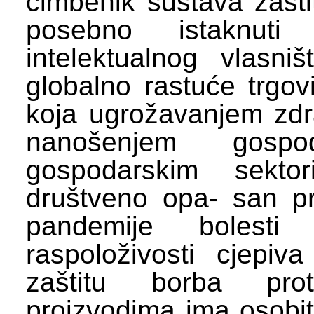
čimbenik sustava zaštit
posebno istaknut
intelektualnog vlasni
globalno rastuće trgov
koja ugrožavanjem zdra
nanošenjem gospo
gospodarskim sektor
društveno opa- san p
pandemije bolest
raspoloživosti cjepiv
zaštitu borba prot
proizvodima ima osobit