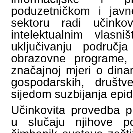
poduzetničkom i javn
sektoru radi učinkov
intelektualnim vlasn
uključivanju područja
obrazovne programe, 
značajnoj mjeri o dina
gospodarskih, društv
sijedom suzbijanja epi
Učinkovita provedba pr
u slučaju njihove po