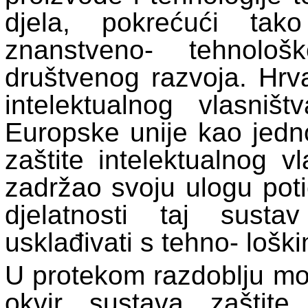
djela, pokrećući tak
znanstveno- tehnolo
društvenog razvoja. Hrva
intelektualnog vlasniš
Europske unije kao jedno
zaštite intelektualnog v
zadržao svoju ulogu potic
djelatnosti taj susta
usklađivati s tehno- loš
U protekom razdoblju mod
okvir sustava zaštite 