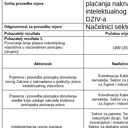
plaćanja nakn
Svrha provedbe mjere
intelektualnog
DZIV-a
Načelnici sekt
Odgovornost za provedbu mjere
Pokazatelji rezultata
Početna vrij
Pokazatelj rezultata 1.
Povećanje broja prijava industrijskog
vlasništva u nacionalnom postupku
1999 (20
(ukupno)
Aktivnosti
Nadležno
Koordinacija Kabi
Priprema i provedba postupka donošenja
ravnatelja; Sektor za 
novog Zakona o naknadama u području prava
za žigove i industr
intelektualnog vlasništva
Koordinacija Kabi
Priprema i provedba postupka donošenja
ravnatelja; Sektor za 
uredbe koja uređuje naknade troškova
za žigove i industr
postupaka priznanja prava
Sektor za patente, Se
industrijski dizajn, S
inovacijskim i kreativn
Implementacija novog sustava
Sektor za digitalno poslo