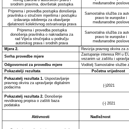
međunarodne poslov
srodnim pravima, dovršetak postupka
Priprema i provedba postupka donošenja
Samostalna služba za aut
pravilnika o stručnim mjerilima i postupku
pravo te europske i
izdavanja odobrenja za obavljanje
međunarodne poslov
djelatnosti kolektivnog ostvarivanja prava
Priprema i provedba postupka
Samostalna služba za aut
donošenja pravilnika o naknadama za
pravo te europske i
rad Vijeća stručnjaka u području
međunarodne poslov
autorskog prava i srodnih prava
Mjera 2.
Revizija pravnog okvira za z
Zastupanje interesa RH u EU-
Svrha provedbe mjere
vezanim uz zaštitu i upravlj
Odgovornost za provedbu mjere
Voditelj Samostalne službe 
Pokazatelji rezultata
Početna vrijednost
Pokazatelj rezultata 1.
Uspostavljanje
pravnog okvira za upravljanje digitalnim
(-)2021
podacima
Pokazatelj rezultata 2.
Donošenje
revidiranog propisa o zaštiti baza
(-) 2021
podataka
Aktivnosti
Nadležnost