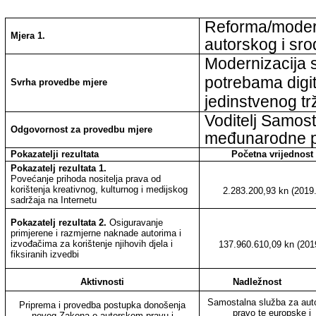
Reforma/modern
Mjera 1.
autorskog i sro
Modernizacija s
potrebama digit
Svrha provedbe mjere
jedinstvenog tr
Voditelj Samost
Odgovornost za provedbu mjere
međunarodne p
Pokazatelji rezultata
Početna vrijednost
Pokazatelj rezultata 1.
Povećanje prihoda nositelja prava od
korištenja kreativnog, kulturnog i medijskog
2.283.200,93 kn (2019.
sadržaja na Internetu
Pokazatelj rezultata 2.
Osiguravanje
primjerene i razmjerne naknade autorima i
izvođačima za korištenje njihovih djela i
137.960.610,09 kn (201
fiksiranih izvedbi
Aktivnosti
Nadležnost
Samostalna služba za aut
Priprema i provedba postupka donošenja
pravo te europske i
novog Zakona o autorskom pravu i