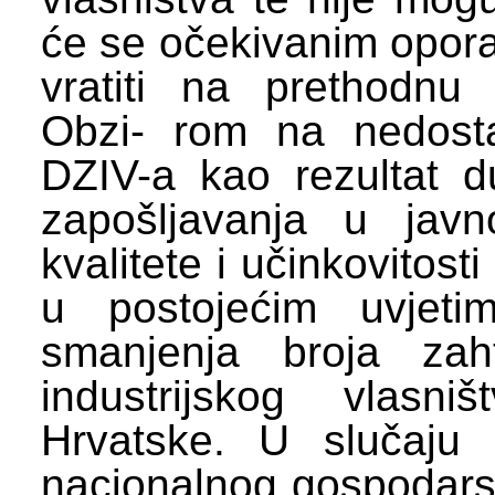
će se očekivanim opora
vratiti na prethodnu 
Obzi- rom na nedosta
DZIV-a kao rezultat d
zapošljavanja u javn
kvalitete i učinkovitos
u postojećim uvjeti
smanjenja broja zah
industrijskog vlasni
Hrvatske. U slučaju 
nacionalnog gospodarst