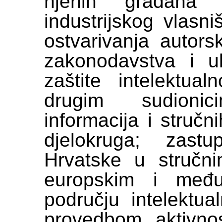
njenih građana 
industrijskog vlasni
ostvarivanja autors
zakonodavstva i u
zaštite intelektua
drugim sudioni
informacija i stručn
djelokruga; zast
Hrvatske u stručni
europskim i među
području intelektua
provedbom aktivno