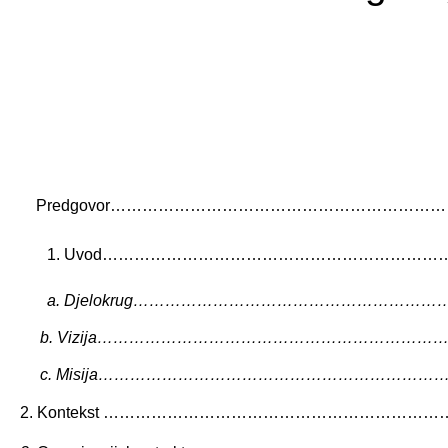
Predgovor…………………………………………………………………...........
1. Uvod……………………………………………………………..................
a. Djelokrug……………………………………………………………………
b. Vizija………………………………………………………
c. Misija………………………………………………………
2. Kontekst …………………………………………………