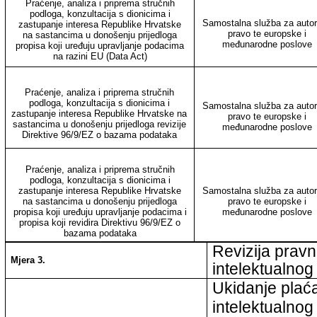
Praćenje, analiza i priprema stručnih
podloga, konzultacija s dionicima i
Samostalna služba za auto
zastupanje interesa Republike Hrvatske
pravo te europske i
na sastancima u donošenju prijedloga
međunarodne poslove
propisa koji uređuju upravljanje podacima
na razini EU (Data Act)
Praćenje, analiza i priprema stručnih
podloga, konzultacija s dionicima i
Samostalna služba za auto
zastupanje interesa Republike Hrvatske na
pravo te europske i
sastancima u donošenju prijedloga revizije
međunarodne poslove
Direktive 96/9/EZ o bazama podataka
Praćenje, analiza i priprema stručnih
podloga, konzultacija s dionicima i
zastupanje interesa Republike Hrvatske
Samostalna služba za auto
na sastancima u donošenju prijedloga
pravo te europske i
propisa koji uređuju upravljanje podacima i
međunarodne poslove
propisa koji revidira Direktivu 96/9/EZ o
bazama podataka
Revizija prav
Mjera 3.
intelektualnog
Ukidanje plaća
intelektualnog