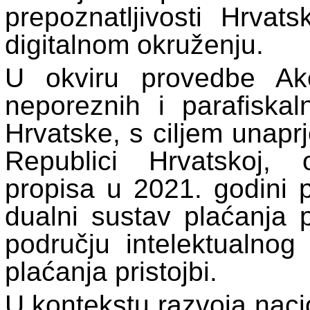
prepoznatljivosti Hrva
digitalnom okruženju.
U okviru provedbe Ak
neporeznih i parafiska
Hrvatske, s ciljem unapr
Republici Hrvatskoj,
propisa u 2021. godini p
dualni sustav plaćanja p
području intelektualnog
plaćanja pristojbi.
U kontekstu razvoja naci