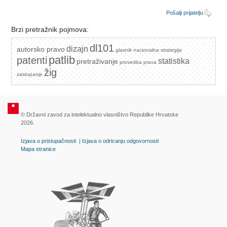
Pošalji prijatelju
Brzi pretražnik pojmova:
dl101
dizajn
autorsko pravo
glasnik
nacionalna strategija
patlib
patenti
statistika
pretraživanje
provedba prava
žig
zastupanje
© Državni zavod za intelektualno vlasništvo Republike Hrvatske
2026.
Izjava o pristupačnosti
|
Izjava o odricanju odgovornosti
Mapa stranice