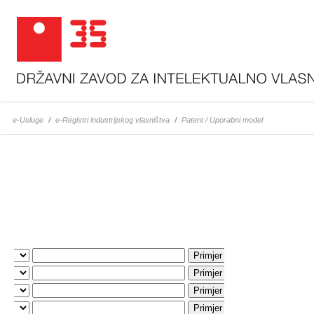
e-Usluge
/
e-Registri industrijskog vlasništva
/
Patent / Uporabni model