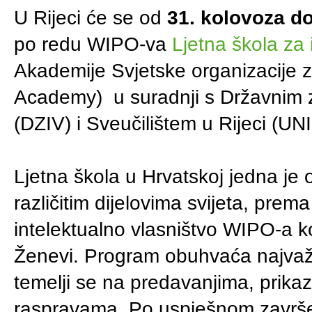
U Rijeci će se od
31. kolovoza do
po redu WIPO-va
Ljetna škola za 
Akademije Svjetske organizacije z
Academy) u suradnji s Državnim z
(DZIV) i Sveučilištem u Rijeci (UNI
Ljetna škola u Hrvatskoj jedna je 
različitim dijelovima svijeta, pre
intelektualno vlasništvo WIPO-a k
Ženevi. Program obuhvaća najvažni
temelji se na predavanjima, prika
raspravama. Po uspješnom završetk