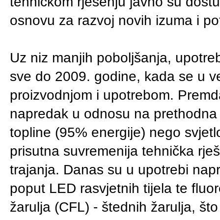
tehničkom rješenju javno su dostup
osnovu za razvoj novih izuma i po
Uz niz manjih poboljšanja, upotreb
sve do 2009. godine, kada se u već
proizvodnjom i upotrebom. Premda
napredak u odnosu na prethodna rj
topline (95% energije) nego svjet
prisutna suvremenija tehnička rješ
trajanja. Danas su u upotrebi napre
poput LED rasvjetnih tijela te flu
žarulja (CFL) - štednih žarulja, št