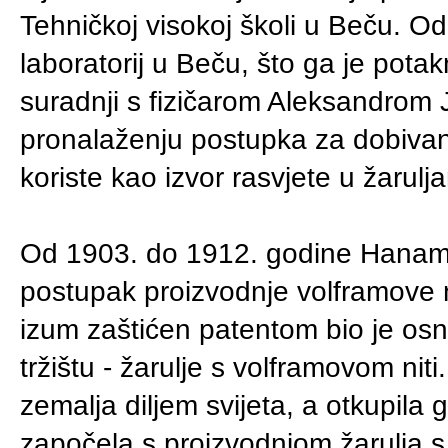
Tehničkoj visokoj školi u Beču. Od 
laboratorij u Beču, što ga je pota
suradnji s fizičarom Aleksandrom 
pronalaženju postupka za dobivanje 
koriste kao izvor rasvjete u žarulj
Od 1903. do 1912. godine Hanaman i
postupak proizvodnje volframove 
izum zaštićen patentom bio je os
tržištu - žarulje s volframovom niti
zemalja diljem svijeta, a otkupila 
započela s proizvodnjom žarulja s