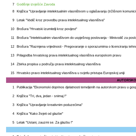
7
Godišnje izvješće Zavoda
8
Knjižica "Upravljanje intelektualnim vlasništvom u oglašavanju (tržišnom komunici
9
Letak "Vodič kroz provedbu prava intelektualnog vlasništva"
10
Brošura "Hrvatski izumitelji kroz povijest"
11
Brošura "Intelektualnim vlasništvom do uspješnog poslovanja - Minivodič za posl
12
Brošura "Razmjena vrijednosti - Pregovaranje o sporazumima o licenciranju tehno
13
Prilagodba hrvatskog prava intelektualnog vlasništva europskom pravu
14
Zbirka propisa u području prava intelektualnog vlasništva
15
Hrvatsko pravo intelektualnog vlasništva u svjetlu pristupa Europskoj uniji
AUTORSKO 
1
Publikacija "Ekonomski doprinos djelatnosti temeljenih na autorskom pravu u go
2
Knjižica "Tri, dva, jedan - snimaj !"
3
Knjižica "Upravljanje kreativnim poduzećima"
4
Knjižica "Kako živjeti od glazbe"
5
Letak "Ustani, zauzmi se. Za glazbu !"