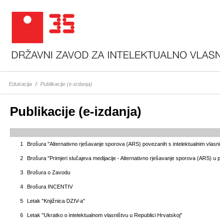
Edukacija
/
Publikacije (e-izdanja)
Publikacije (e-izdanja)
1
Brošura "Alternativno rješavanje sporova (ARS) povezanih s intelektualnim vlasn
2
Brošura "Primjeri slučajeva medijacije - Alternativno rješavanje sporova (ARS) u 
3
Brošura o Zavodu
4
Brošura INCENTIV
5
Letak "Knjižnica DZIV-a"
6
Letak "Ukratko o intelektualnom vlasništvu u Republici Hrvatskoj"