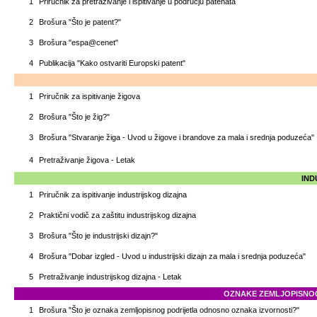
1
Priručnik za pretraživanje i ispitivanje u području patenata
2
Brošura "Što je patent?"
3
Brošura "espa@cenet"
4
Publikacija "Kako ostvariti Europski patent"
1
Priručnik za ispitivanje žigova
2
Brošura "Što je žig?"
3
Brošura "Stvaranje žiga - Uvod u žigove i brandove za mala i srednja poduzeća"
4
Pretraživanje žigova - Letak
IND
1
Priručnik za ispitivanje industrijskog dizajna
2
Praktični vodič za zaštitu industrijskog dizajna
3
Brošura "Što je industrijski dizajn?"
4
Brošura "Dobar izgled - Uvod u industrijski dizajn za mala i srednja poduzeća"
5
Pretraživanje industrijskog dizajna - Letak
OZNAKE ZEMLJOPISNOG
1
Brošura "Što je oznaka zemljopisnog podrijetla odnosno oznaka izvornosti?"