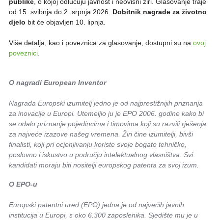
publike
, o kojoj odlučuju javnost i neovisni žiri. Glasovanje traje
od 15. svibnja do 2. srpnja 2026.
Dobitnik nagrade za životno
djelo
bit će objavljen 10. lipnja.
Više detalja, kao i poveznica za glasovanje, dostupni su na
ovoj
poveznici
.
O nagradi European Inventor
Nagrada Europski izumitelj jedno je od najprestižnijih priznanja
za inovacije u Europi. Utemeljio ju je EPO 2006. godine kako bi
se odalo priznanje pojedincima i timovima koji su razvili rješenja
za najveće izazove našeg vremena. Žiri čine izumitelji, bivši
finalisti, koji pri ocjenjivanju koriste svoje bogato tehničko,
poslovno i iskustvo u području intelektualnog vlasništva. Svi
kandidati moraju biti nositelji europskog patenta za svoj izum.
O EPO-u
Europski patentni ured (EPO) jedna je od najvećih javnih
institucija u Europi, s oko 6.300 zaposlenika. Sjedište mu je u