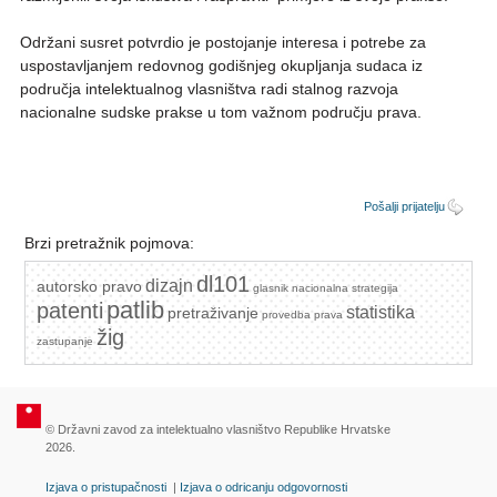
Održani susret potvrdio je postojanje interesa i potrebe za
uspostavljanjem redovnog godišnjeg okupljanja sudaca iz
područja intelektualnog vlasništva radi stalnog razvoja
nacionalne sudske prakse u tom važnom području prava.
Pošalji prijatelju
Brzi pretražnik pojmova:
dl101
dizajn
autorsko pravo
glasnik
nacionalna strategija
patlib
patenti
statistika
pretraživanje
provedba prava
žig
zastupanje
© Državni zavod za intelektualno vlasništvo Republike Hrvatske
2026.
Izjava o pristupačnosti
|
Izjava o odricanju odgovornosti