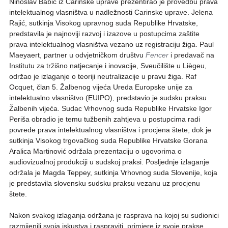
Ninoslav Babić iz Carinske uprave prezentirao je provedbu prava
intelektualnog vlasništva u nadležnosti Carinske uprave. Jelena
Rajić, sutkinja Visokog upravnog suda Republike Hrvatske,
predstavila je najnoviji razvoj i izazove u postupcima zaštite
prava intelektualnog vlasništva vezano uz registraciju žiga. Paul
Maeyaert, partner u odvjetničkom društvu
Fencer
i predavač na
Institutu za tržišno natjecanje i inovacije, Sveučilište u Liègeu,
održao je izlaganje o teoriji neutralizacije u pravu žiga. Raf
Ocquet, član 5. Žalbenog vijeća Ureda Europske unije za
intelektualno vlasništvo (EUIPO), predstavio je sudsku praksu
Žalbenih vijeća. Sudac Vrhovnog suda Republike Hrvatske Igor
Periša obradio je temu tužbenih zahtjeva u postupcima radi
povrede prava intelektualnog vlasništva i procjena štete, dok je
sutkinja Visokog trgovačkog suda Republike Hrvatske Gorana
Aralica Martinović održala prezentaciju o ugovorima o
audiovizualnoj produkciji u sudskoj praksi. Posljednje izlaganje
održala je Magda Teppey, sutkinja Vrhovnog suda Slovenije, koja
je predstavila slovensku sudsku praksu vezanu uz procjenu
štete.
Nakon svakog izlaganja održana je rasprava na kojoj su sudionici
razmijenili svoja iskustva i raspraviti primjere iz svoje prakse.