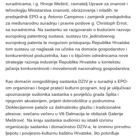
suradnicama, i g. Hrvoje Meštrić, ravnatelj Uprave za znanost i
tehnologiju Ministarstva znanosti, obrazovanja i mladih, te
predsjednik EPO-a g. Antonio Campinos i zamjenik predsjednika
za međunarodnu suradnju i pravne poslove g. Christoph Ernst,
sa suradnicima. Na sastanku se razgovaralo o budućem razvoju
europskog patentnog sustava, sustavu tzv, jedinstvenog
europskog patenta te mogućem pristupanju Republike Hrvatske
tom sustavu uz naglasak na učinke na domaće gospodarstvo i
konkurentnost poduzetnika, kao i o ključnim odrednicama nove
strategije razvoja industrije Republike Hrvatske u kontekstu
jačanja konkurentnosti i inovativnosti nacionalnog gospodarstva.
Kao domaćin ovogodišnjeg sastanka DZIV je u suradnji s EPO-
om organizirao i bogat prateći kulturni program, koji je uključivao
upoznavanje sudionika sastanka s poviješću grada Splita i
njegovim akvatorijem, prijem dobrodošlice u podrumima
Dioklecijanove palače uz dalmatinsku glazbu i tradicionalne
plesove, svečanu večeru u Vili Dalmacija te obilazak Galerije
Meštrović. Na kraju sastanka sudionici su istakli izvrsnu
organizaciju sastanka i domaćinstvo DZIV-a, te iznimnu prirodnu
ljepotu i povijesno-kulturnu baštinu Hrvatske, što potvrđuje