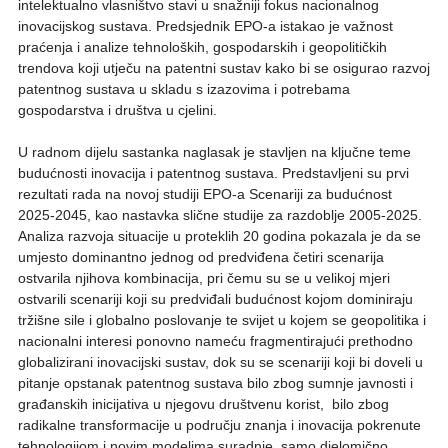
intelektualno vlasništvo stavi u snažniji fokus nacionalnog
inovacijskog sustava. Predsjednik EPO-a istakao je važnost
praćenja i analize tehnoloških, gospodarskih i geopolitičkih
trendova koji utječu na patentni sustav kako bi se osigurao razvoj
patentnog sustava u skladu s izazovima i potrebama
gospodarstva i društva u cjelini.
U radnom dijelu sastanka naglasak je stavljen na ključne teme
budućnosti inovacija i patentnog sustava. Predstavljeni su prvi
rezultati rada na novoj studiji EPO-a Scenariji za budućnost
2025-2045, kao nastavka slične studije za razdoblje 2005-2025.
Analiza razvoja situacije u proteklih 20 godina pokazala je da se
umjesto dominantno jednog od predviđena četiri scenarija
ostvarila njihova kombinacija, pri čemu su se u velikoj mjeri
ostvarili scenariji koji su predviđali budućnost kojom dominiraju
tržišne sile i globalno poslovanje te svijet u kojem se geopolitika i
nacionalni interesi ponovno nameću fragmentirajući prethodno
globalizirani inovacijski sustav, dok su se scenariji koji bi doveli u
pitanje opstanak patentnog sustava bilo zbog sumnje javnosti i
građanskih inicijativa u njegovu društvenu korist, bilo zbog
radikalne transformacije u području znanja i inovacija pokrenute
tehnologijom i novim modelima suradnje, samo djelomično