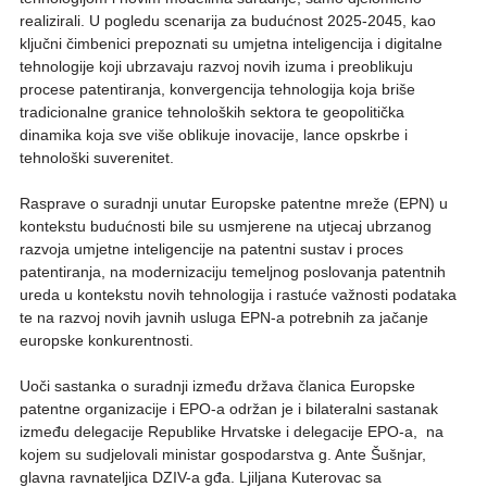
realizirali. U pogledu scenarija za budućnost 2025-2045, kao
ključni čimbenici prepoznati su umjetna inteligencija i digitalne
tehnologije koji ubrzavaju razvoj novih izuma i preoblikuju
procese patentiranja, konvergencija tehnologija koja briše
tradicionalne granice tehnoloških sektora te geopolitička
dinamika koja sve više oblikuje inovacije, lance opskrbe i
tehnološki suverenitet.
Rasprave o suradnji unutar Europske patentne mreže (EPN) u
kontekstu budućnosti bile su usmjerene na utjecaj ubrzanog
razvoja umjetne inteligencije na patentni sustav i proces
patentiranja, na modernizaciju temeljnog poslovanja patentnih
ureda u kontekstu novih tehnologija i rastuće važnosti podataka
te na razvoj novih javnih usluga EPN-a potrebnih za jačanje
europske konkurentnosti.
Uoči sastanka o suradnji između država članica Europske
patentne organizacije i EPO-a održan je i bilateralni sastanak
između delegacije Republike Hrvatske i delegacije EPO-a, na
kojem su sudjelovali ministar gospodarstva g. Ante Šušnjar,
glavna ravnateljica DZIV-a gđa. Ljiljana Kuterovac sa