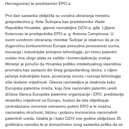
Hercegovine) te predstavnici EPO-a.
Prvi dan sastanka obilježila su uvodna obraćanja ministra
gospodarstva g. Ante Šušnjara kao predstavnika Vlade
Republike Hrvatske, glavne ravnateljice DZIV-a, gđe. Ljiljane
Kuterovac te predsjednika EPO-a, g. Antonia Campinosa. U
svom uvodnom obraćanju ministar Šušnjar je istaknuo da je za
dugoročnu konkurentnost Europe presudna povezanost izuma,
inovacija i industrijske primjene tehnologija, pri čemu patentni
sustav ima ulogu alata za zaštitu i komercijalizaciju znanja.
Ministar je poručio da Hrvatska politiku intelektualnog vlasništva
promatra kao sastavni dio šireg gospodarskog okvira, s ciljem
jačanja industrijske baze, povećanja izvoza i razvoja tehnologija
više dodane vrijednosti. Glavna ravnateljica je istaknula kako
Europska patentna mreža, koju čine nacionalni patentni uredi
država članica Europske patentne organizacije i EPO, predstavlja
stratešku vrijednost za Europu, budući da ista objedinjuje
centraliziranu izvrsnost ostvarenu putem EPO-a te snažnu
nacionalnu stručnost, blizinu i potporu korisnicima nacionalnih
patentnih ureda. Istakla je i kako DZIV ove godine obilježava 35.
godišnjicu osnutka te je domaćinstvo ovog sastanka prilika da se