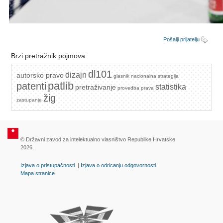
Pošalji prijatelju
Brzi pretražnik pojmova:
dl101
dizajn
autorsko pravo
glasnik
nacionalna strategija
patlib
patenti
statistika
pretraživanje
provedba prava
žig
zastupanje
© Državni zavod za intelektualno vlasništvo Republike Hrvatske
2026.
Izjava o pristupačnosti
|
Izjava o odricanju odgovornosti
Mapa stranice