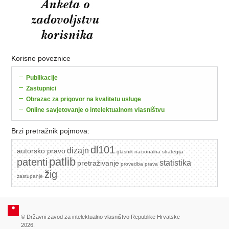
Korisne poveznice
Publikacije
Zastupnici
Obrazac za prigovor na kvalitetu usluge
Online savjetovanje o intelektualnom vlasništvu
Brzi pretražnik pojmova:
dl101
dizajn
autorsko pravo
glasnik
nacionalna strategija
patlib
patenti
statistika
pretraživanje
provedba prava
žig
zastupanje
© Državni zavod za intelektualno vlasništvo Republike Hrvatske
2026.